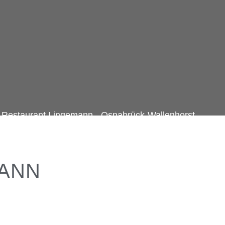
 Restaurant Lingemann - Osnabrück-Wallenhorst
07. August 2026
MANN