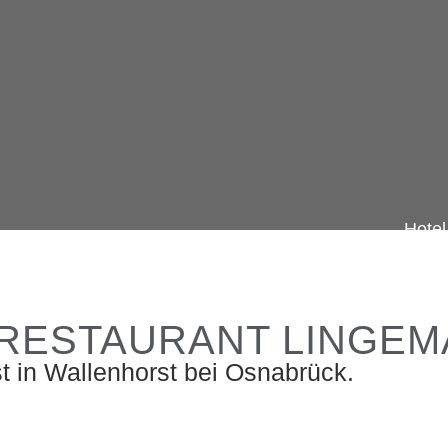
Hotel
 RESTAURANT LINGE
t in Wallenhorst bei Osnabrück.