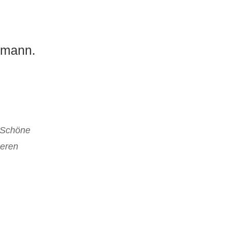
emann.
. Schöne
seren