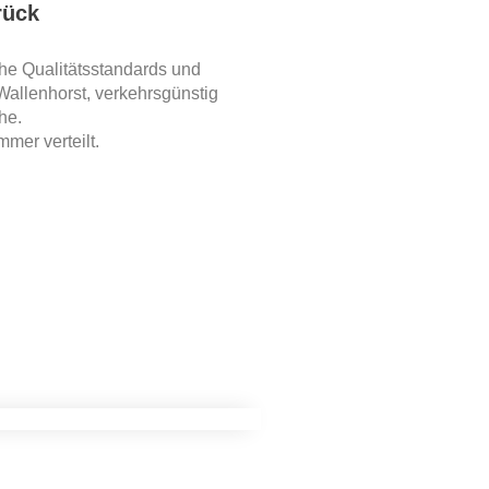
rück
ohe Qualitätsstandards und
Wallenhorst, verkehrsgünstig
he.
mer verteilt.